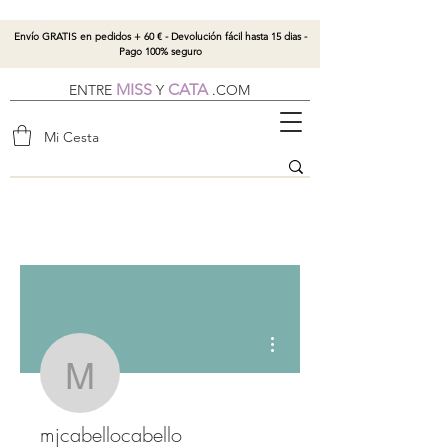
Envío GRATIS en pedidos + 60 € - Devolución fácil hasta 15 dias -
Pago 100% seguro
MISS
CATA
ENTRE
Y
.
COM
Mi Cesta
Más acciones
mjcabellocabello
mjcabellocabello