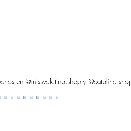
de devolución siempre irá a cargo del cliente. ​ ​ Ejemplo: Si rec
onar cualquiera de las 3 opciones. Si elijo devolverlo en tienda f
volución sin que éste caduque a canjear únicamente en al tienda 
l vale en cualquiera de las otras 2 opciones no seleccionadas, es 
 a través de la web online.
uenos en @missvaletina.shop y @catalina.sho