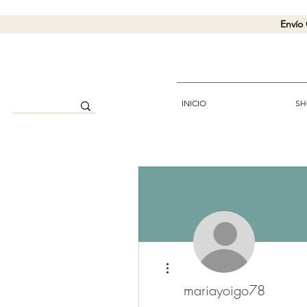
Envío 
INICIO
SH
Más acciones
mariayoigo78