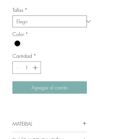
Tallas
*
Color
*
Cantidad
*
Agregar al carrito
MATERIAL
73% Algodón, 20% algodón