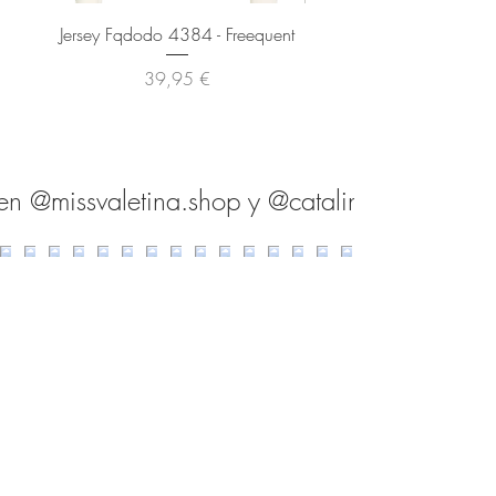
Jersey Fqdodo 4384 - Freequent
Pantalón Fqmilo 1373 - F
Precio
39,95 €
en @missvaletina.shop y @catalina.shop.es