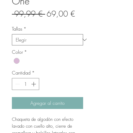
One
Precio
Precio
 99,99 € 
69,00 €
de
Tallas
*
oferta
Color
*
Cantidad
*
Agregar al carrito
Chaqueta de algodón con efecto
lavado con cuello alto, cierre de