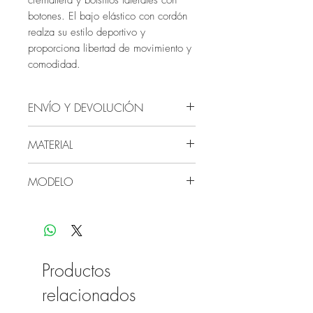
cremallera y bolsillos laterales con
botones. El bajo elástico con cordón
realza su estilo deportivo y
proporciona libertad de movimiento y
comodidad.
ENVÍO Y DEVOLUCIÓN
Envío: 24-72 horas desde el
MATERIAL
pedido
Devolución: 1 mes para cualquier
100% Algodón.
MODELO
tipo de cambio o devolución en
tienda física.
La modelo mide 181 cms y viste la
talla 36.
Productos
relacionados