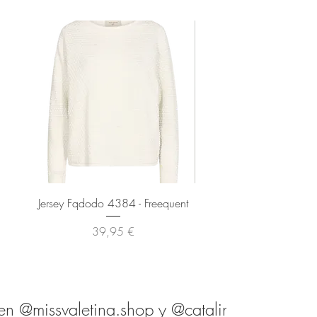
Jersey Fqdodo 4384 - Freequent
Pantalón Fqmilo 1373 - F
Precio
39,95 €
en @missvaletina.shop y @catalina.shop.es