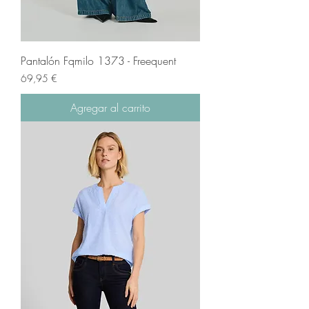
Pantalón Fqmilo 1373 - Freequent
Precio
69,95 €
Agregar al carrito