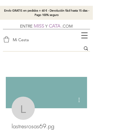
Envío GRATIS en pedidos + 60 € - Devolución fácil hasta 15 dias -
Pago 100% seguro
MISS
CATA
ENTRE
Y
.
COM
Mi Cesta
Más acciones
lastresrosas69.pg
lastresrosas69.pg