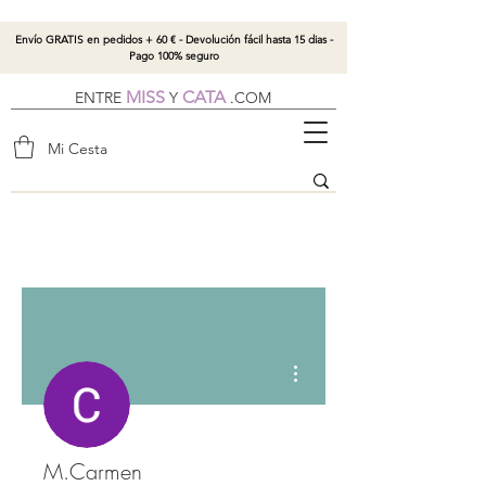
Envío GRATIS en pedidos + 60 € - Devolución fácil hasta 15 dias -
Pago 100% seguro
MISS
CATA
ENTRE
Y
.
COM
Mi Cesta
Más acciones
M.Carmen