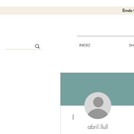
Envío 
INICIO
SH
Más acciones
abril.llull