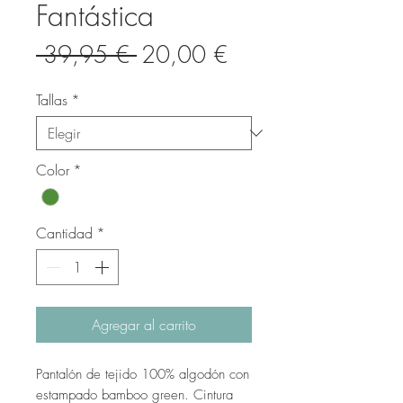
Fantástica
Precio
Precio
 39,95 € 
20,00 €
de
Tallas
*
oferta
Color
*
Cantidad
*
Agregar al carrito
Pantalón de tejido 100% algodón con
estampado bamboo green. Cintura