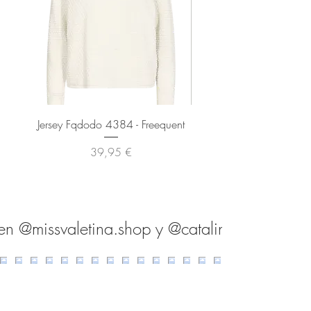
Jersey Fqdodo 4384 - Freequent
Pantalón Fqmilo 1373 - F
Precio
39,95 €
en @missvaletina.shop y @catalina.shop.es