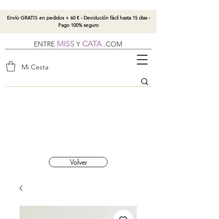
Envío GRATIS en pedidos + 60 € - Devolución fácil hasta 15 dias -
Pago 100% seguro
MISS
CATA
ENTRE
Y
.
COM
Mi Cesta
Volver