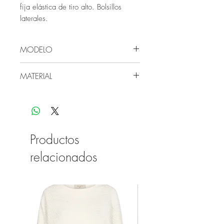
fija elástica de tiro alto. Bolsillos
laterales.
MODELO
La modelo mide 177 cms y viste la
MATERIAL
talla S.
100% Algodón.
Productos
relacionados